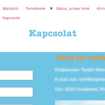
Márkáról
Termékeink
Illatos, színes hírek
Körn
Kapcsolat
Kapcsolat
Vedd fel vel
Forgalmazó: Target Sale
E-mail cím: info@target
Cím: 2120 Dunakeszi, Fót