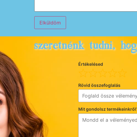
Szeretnénk tudni, ho
Értékelésed
Rövid összefoglalás
Mit gondolsz termékeinkről