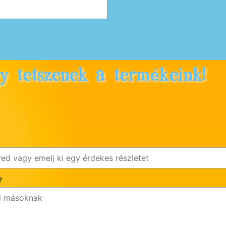
gy tetszenek a termékeink!
?