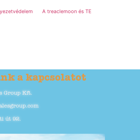
yezetvédelem
A treaclemoon és TE
ünk a kapcsolatot
s Group Kft.
salesgroup.com
i út 92.