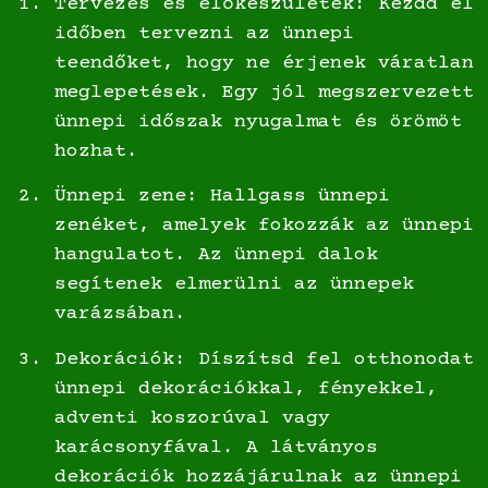
Tervezés és előkészületek: Kezdd el
időben tervezni az ünnepi
teendőket, hogy ne érjenek váratlan
meglepetések. Egy jól megszervezett
ünnepi időszak nyugalmat és örömöt
hozhat.
Ünnepi zene: Hallgass ünnepi
zenéket, amelyek fokozzák az ünnepi
hangulatot. Az ünnepi dalok
segítenek elmerülni az ünnepek
varázsában.
Dekorációk: Díszítsd fel otthonodat
ünnepi dekorációkkal, fényekkel,
adventi koszorúval vagy
karácsonyfával. A látványos
dekorációk hozzájárulnak az ünnepi