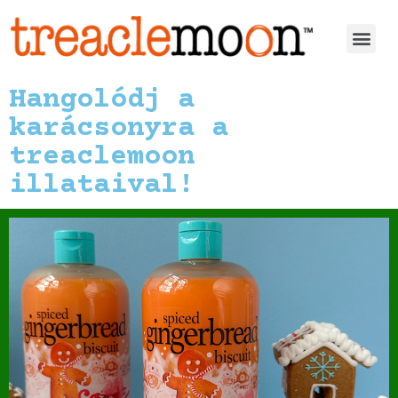
Hangolódj a
karácsonyra a
treaclemoon
illataival!