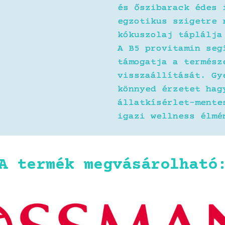
és őszibarack édes 
egzotikus szigetre 
kókuszolaj táplálja
A B5 provitamin seg
támogatja a termész
visszaállítását. Gy
könnyed érzetet hag
állatkísérlet-mente
igazi wellness élmé
A termék megvásárolható