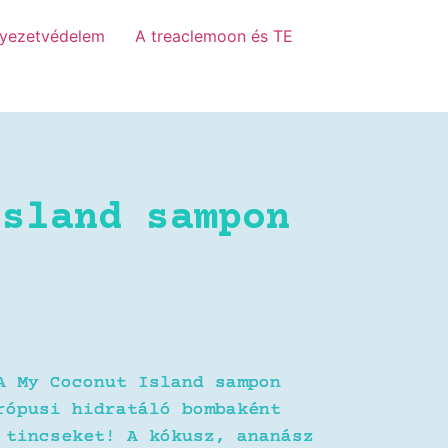
yezetvédelem
A treaclemoon és TE
Island sampon
A My Coconut Island sampon
rópusi hidratáló bombaként
 tincseket! A kókusz, ananász