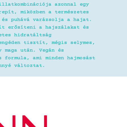
illatkombinációja azonnal egy
repít, miközben a természetes
 és puhává varázsolja a hajat.
ít erősíteni a hajszálakat és
etes hidratáltság
engéden tisztít, mégis selymes,
y maga után. Vegán és
s formula, ami minden hajmosást
nnyé változtat.
: