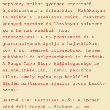
napokon, amikor gyorsan szeretnéd
újraéleszteni a frizurádat. Hatékonyan
felszívja a felesleges zsírt, miközben
könnyed tartást és látványos volument
ad a hajnak anélkül, hogy
elnehezítené. A B5 provitamin és a
guaranakivonat ápolja a hajszálakat,
így a haj nemcsak frissebbnek, hanem
puhábbnak és selymesebbnek is érződik.
A Rouge Love Story különlegessége az
ellenállhatatlan, trendi parfümös
illat, amely egész nap körülölel.
Minden hajtípusra ideális gyors beauty
boost!
Használata: Használat előtt alaposan
rázd fel! Tartsd a flakont 20 cm