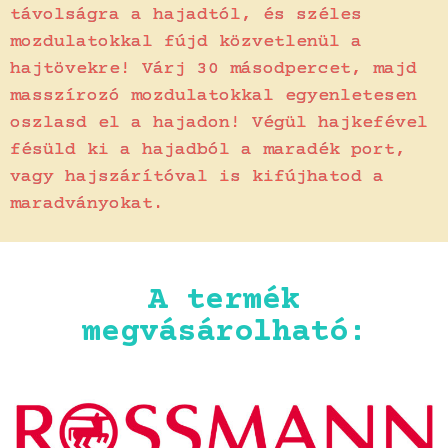
távolságra a hajadtól, és széles
mozdulatokkal fújd közvetlenül a
hajtövekre! Várj 30 másodpercet, majd
masszírozó mozdulatokkal egyenletesen
oszlasd el a hajadon! Végül hajkefével
fésüld ki a hajadból a maradék port,
vagy hajszárítóval is kifújhatod a
maradványokat.
A termék
megvásárolható: